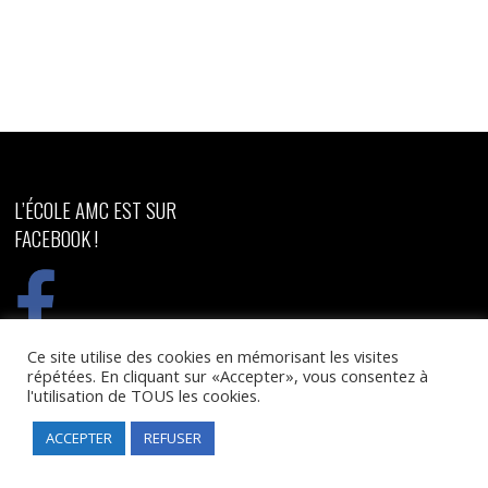
L’ÉCOLE AMC EST SUR
FACEBOOK !
Ce site utilise des cookies en mémorisant les visites
répétées. En cliquant sur «Accepter», vous consentez à
ÉCOLE DE MUSIQUE AMC
AMC MANAGEMENT
l'utilisation de TOUS les cookies.
243 ter avenue Raymond
studio enregistrement ,
ACCEPTER
REFUSER
Poincaré
management
60280 MARGNY les COMPIEGNE
BP 60631 60206 COMPIEGNE